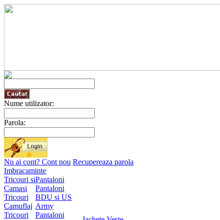
Nume utilizator:
Parola:
Nu ai cont? Cont nou
Recupereaza parola
Imbracaminte
Tricouri si
Pantaloni
Camasi
Pantaloni
Tricouri
BDU si US
Camuflaj
Army
Tricouri
Pantaloni
Jachete
Veste