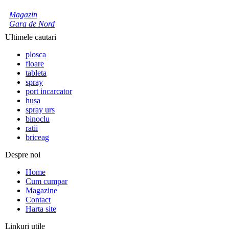
Magazin
Gara de Nord
Ultimele cautari
plosca
floare
tableta
spray
port incarcator
husa
spray urs
binoclu
ratii
briceag
Despre noi
Home
Cum cumpar
Magazine
Contact
Harta site
Linkuri utile