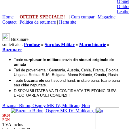
Opine
Outdo
Leath
Home
|
OFERTE SPECIALE!
|
Cum cumpar
|
Magazine
|
Contact
|
Politica de returnare
|
Harta site
Buzunare
sunteti aici:
Produse
»
Surplus Militar
»
Marochinarie
»
Buzunare
Toate
surplusurile militare
provin din
stocuri originale de
armata
.
Tari de provenienta : Germania, Austria, Cehia, Franta, Polonia,
Ungaria, Serbia, SUA, Bulgaria, Marea Britanie, Croatia, Rusia.
Toate
buzunarele
sunt second hand, in stare buna, foarte buna
sau chiar nepurtate.
DISPONIBILITATEA VA FI CONFIRMATA TELEFONIC
DUPA
EFECTUAREA UNEI COMENZI !
Buzunar Bidon, Osprey MK IV, Multicam, Nou
59,00
RON
TVA inclus