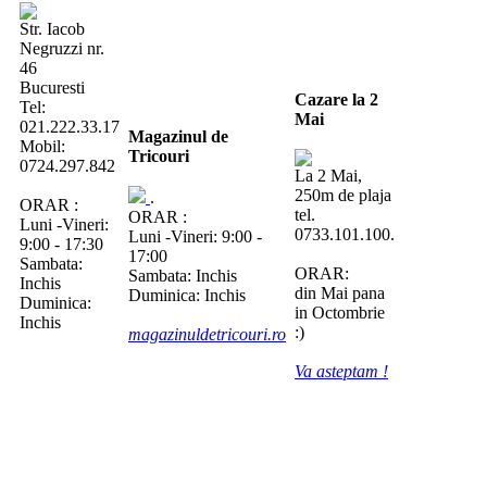
Str. Iacob
Negruzzi nr.
46
Bucuresti
Cazare la 2
Tel:
Mai
021.222.33.17
Magazinul de
Mobil:
Tricouri
0724.297.842
La 2 Mai,
250m de plaja
.
ORAR :
tel.
ORAR :
Luni -Vineri:
0733.101.100.
Luni -Vineri: 9:00 -
9:00 - 17:30
17:00
Sambata:
ORAR:
Sambata: Inchis
Inchis
din Mai pana
Duminica: Inchis
Duminica:
in Octombrie
Inchis
:)
magazinuldetricouri.ro
Va asteptam !