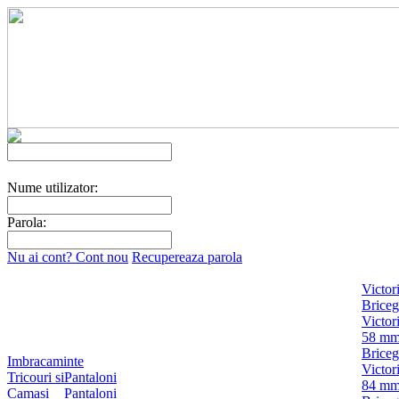
Nume utilizator:
Parola:
Nu ai cont? Cont nou
Recupereaza parola
Victor
Briceg
Victor
58 m
Briceg
Imbracaminte
Victor
Tricouri si
Pantaloni
84 m
Camasi
Pantaloni