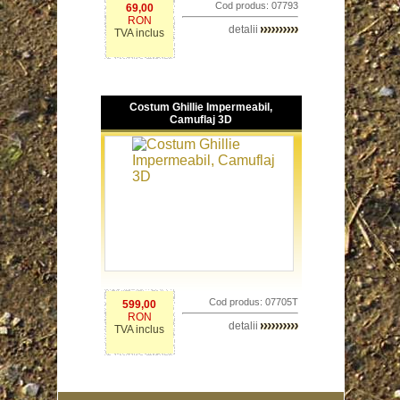
Cod produs: 07793
69,00
RON
detalii
TVA inclus
Costum Ghillie Impermeabil,
Camuflaj 3D
Cod produs: 07705T
599,00
RON
detalii
TVA inclus