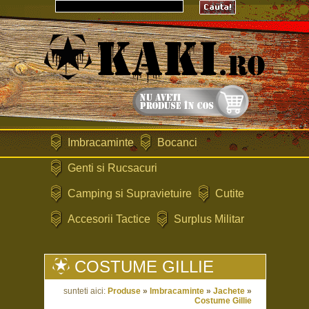
Imbracaminte
Bocanci
Genti si Rucsacuri
Camping si Supravietuire
Cutite
Accesorii Tactice
Surplus Militar
COSTUME GILLIE
sunteti aici:
Produse
»
Imbracaminte
»
Jachete
»
Costume Gillie