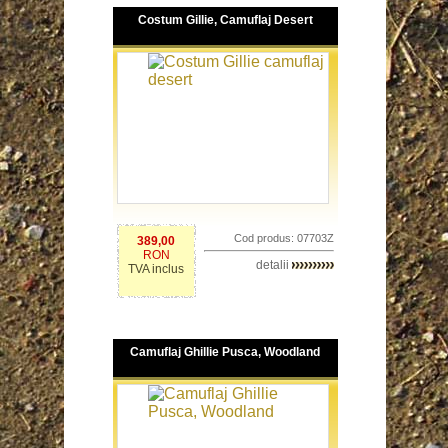
Costum Gillie, Camuflaj Desert
Cod produs: 07703Z
389,00
RON
detalii
TVA inclus
Camuflaj Ghillie Pusca, Woodland