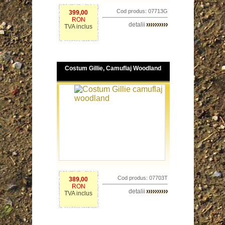
Cod produs: 07713G
399,00
RON
detalii
TVA inclus
Costum Gillie, Camuflaj Woodland
Cod produs: 07703T
389,00
RON
detalii
TVA inclus