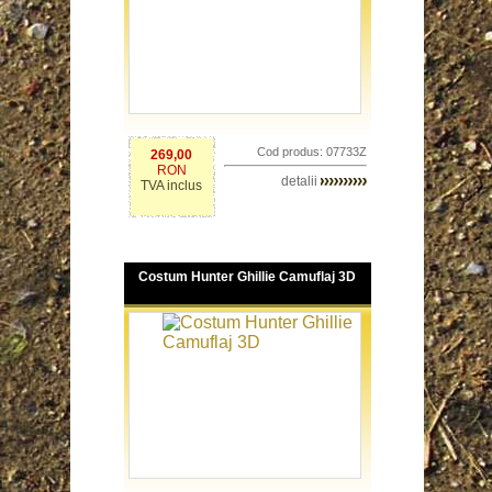
Cod produs: 07733Z
269,00
RON
detalii
TVA inclus
Costum Hunter Ghillie Camuflaj 3D