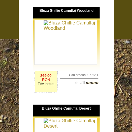
Bluza Ghillie Camuflaj Woodland
Cod produs: 07733T
269,00
RON
detalii
TVA inclus
Bluza Ghillie Camuflaj Desert