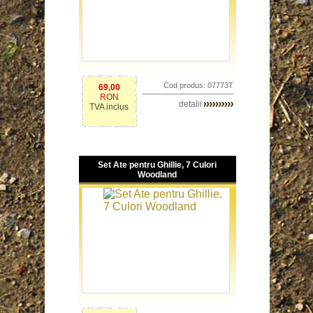
Cod produs: 07773T
69,00
RON
detalii
TVA inclus
Set Ate pentru Ghillie, 7 Culori
Woodland