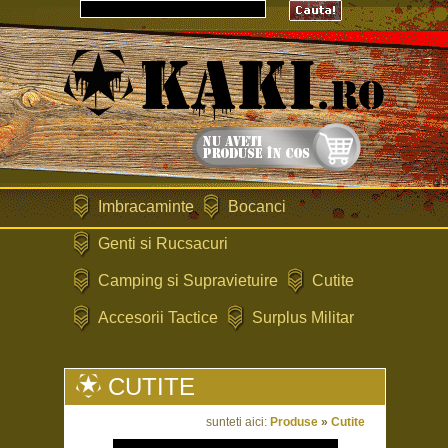
Imbracaminte
Bocanci
Genti si Rucsacuri
Camping si Supravietuire
Cutite
Accesorii Tactice
Surplus Militar
CUTITE
sunteti aici:
Produse
»
Cutite