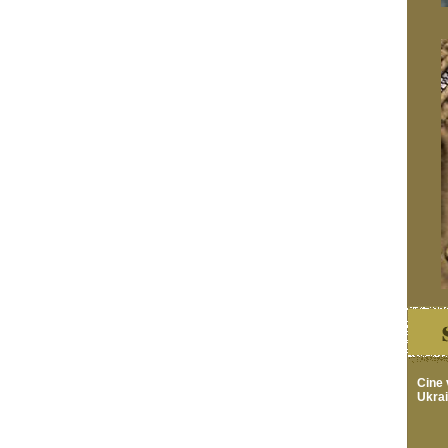
Cine 
Ukra