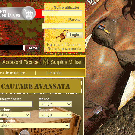
Nume utilizator:
Parola:
Nu ai cont? Cont nou
Recupereaza parola
Accesorii Tactice
Surplus Militar
ica de returnare
|
Harta site
uvant cheie:
Marca:
arime:
Culoare:
ategorie: