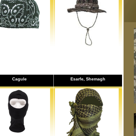
Cagule
Esarfe, Shemagh