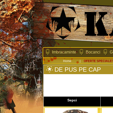
Imbracaminte
Bocanci
G
Home
|
OFERTE SPECIALE!
DE PUS PE CAP
Sepci