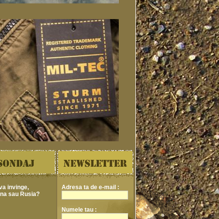
va invinge,
Adresa ta de e-mail :
ina sau Rusia?
Numele tau :