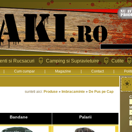
enti si Rucsacuri
Camping si Supravietuire
Cutite
|
Cum cumpar
|
Magazine
|
Contact
|
Polit
sunteti aici:
Produse
»
Imbracaminte
»
De Pus pe Cap
C
M
Bandane
Palarii
C