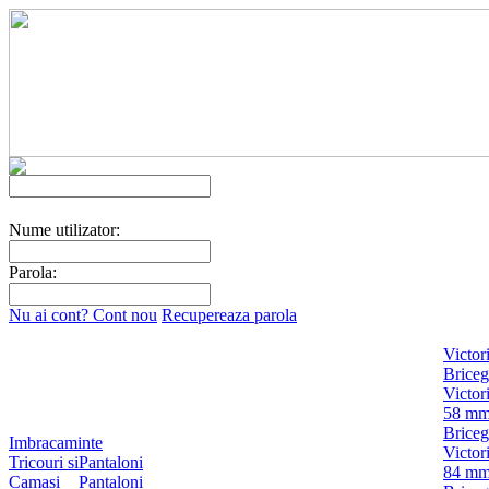
Nume utilizator:
Parola:
Nu ai cont? Cont nou
Recupereaza parola
Victor
Briceg
Victor
58 m
Briceg
Imbracaminte
Victor
Tricouri si
Pantaloni
84 m
Camasi
Pantaloni