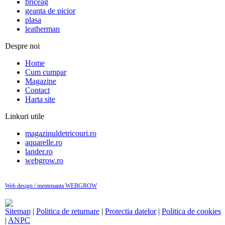
briceag
geanta de picior
plasa
leatherman
Despre noi
Home
Cum cumpar
Magazine
Contact
Harta site
Linkuri utile
magazinuldetricouri.ro
aquarelle.ro
lander.ro
webgrow.ro
Web design / mentenanta WEBGROW
Sitemap
|
Politica de returnare
|
Protectia datelor
|
Politica de cookies
|
ANPC