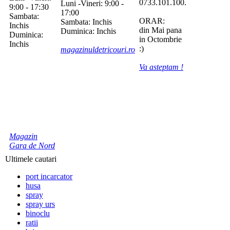
0733.101.100.
Luni -Vineri: 9:00 -
9:00 - 17:30
17:00
Sambata:
ORAR:
Sambata: Inchis
Inchis
din Mai pana
Duminica: Inchis
Duminica:
in Octombrie
Inchis
:)
magazinuldetricouri.ro
Va asteptam !
Magazin
Gara de Nord
Ultimele cautari
port incarcator
husa
spray
spray urs
binoclu
ratii