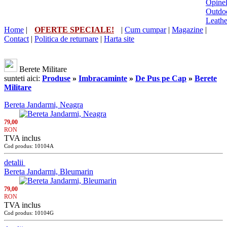
Opine
Outdo
Leath
Home
|
OFERTE SPECIALE!
|
Cum cumpar
|
Magazine
|
Contact
|
Politica de returnare
|
Harta site
Berete Militare
sunteti aici:
Produse
»
Imbracaminte
»
De Pus pe Cap
»
Berete
Militare
Bereta Jandarmi, Neagra
79,00
RON
TVA inclus
Cod produs: 10104A
detalii
Bereta Jandarmi, Bleumarin
79,00
RON
TVA inclus
Cod produs: 10104G