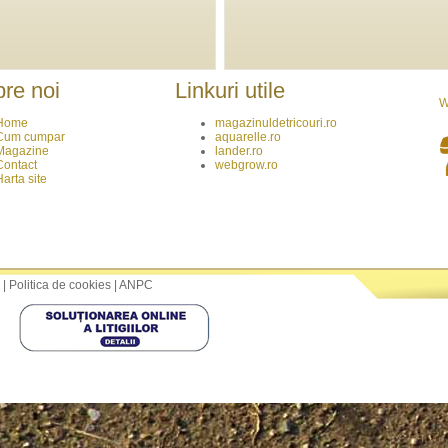
re noi
Linkuri utile
W
Home
magazinuldetricouri.ro
Cum cumpar
aquarelle.ro
Magazine
lander.ro
Contact
webgrow.ro
Harta site
|
Politica de cookies
|
ANPC