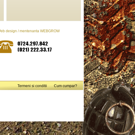
eb design / mentenanta WEBGROW
Termeni si conditii
Cum cumpar?