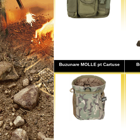
Buzunare MOLLE pt Cartuse
B