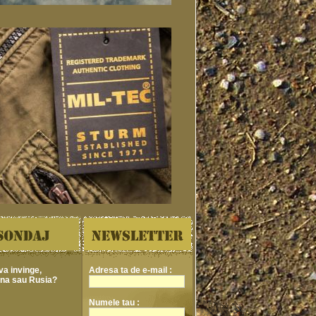
va invinge,
Adresa ta de e-mail :
ina sau Rusia?
Numele tau :