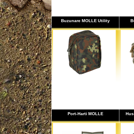
Buzunare MOLLE Utility
B
Port-Harti MOLLE
Hus