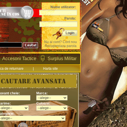
Nume utilizator:
Parola:
Nu ai cont? Cont nou
Recupereaza parola
Accesorii Tactice
Surplus Militar
ica de returnare
|
Harta site
uvant cheie:
Marca:
arime:
Culoare:
ategorie: