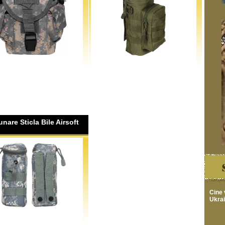
nare Sticla Bile Airsoft
Cine 
Ukra