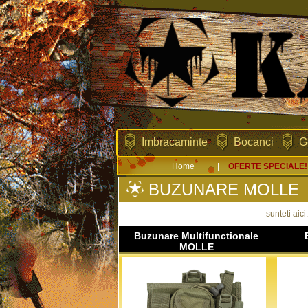
Imbracaminte
Bocanci
G
Home
|
OFERTE SPECIALE!
BUZUNARE MOLLE
sunteti aici
Buzunare Multifunctionale
MOLLE