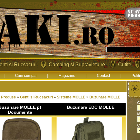
enti si Rucsacuri
Camping si Supravietuire
Cutite
|
Cum cumpar
|
Magazine
|
Contact
|
Polit
:
Produse
»
Genti si Rucsacuri
»
Sisteme MOLLE
»
Buzunare MOLLE
C
Buzunare MOLLE pt
Buzunare EDC MOLLE
Documente
M
C