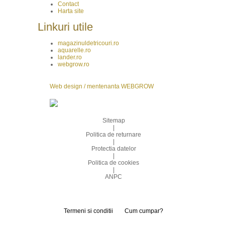
Contact
Harta site
Linkuri utile
magazinuldetricouri.ro
aquarelle.ro
lander.ro
webgrow.ro
Web design / mentenanta WEBGROW
Sitemap
|
Politica de returnare
|
Protectia datelor
|
Politica de cookies
|
ANPC
Termeni si conditii
Cum cumpar?