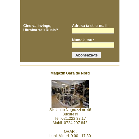
Cine va invinge,
Adresa ta de e-mail :
Ukraina sau Rusia?
Numele tau :
Magazin Gara de Nord
Str. Iacob Negruzzi nr. 46
Bucuresti
Tel: 021.222.33.17
Mobil: 0724.297.842
ORAR :
Luni -Vineri: 9:00 - 17:30