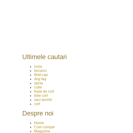
Ultimele cautari
rusia
bocanci
field cap
dog tag
spray
cutie
foaie de cort
folie cort
saci dormit
cort
Despre noi
Home
Cum cumpar
Magazine