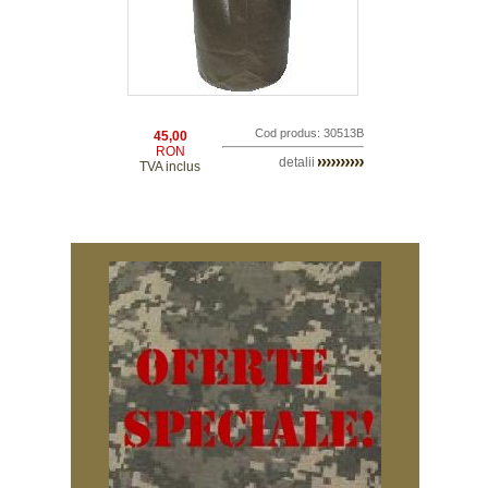
Cod produs: 30513B
45,00
RON
detalii
TVA inclus