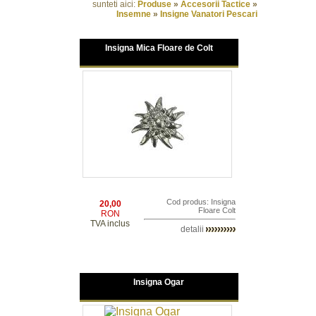
sunteti aici:
Produse
»
Accesorii Tactice
»
Insemne
»
Insigne Vanatori Pescari
Insigna Mica Floare de Colt
Cod produs: Insigna
20,00
Floare Colt
RON
TVA inclus
detalii
Insigna Ogar