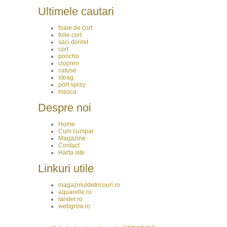
Ultimele cautari
foaie de cort
folie cort
saci dormit
cort
poncho
izopren
catuse
steag
port spray
masca
Despre noi
Home
Cum cumpar
Magazine
Contact
Harta site
Linkuri utile
magazinuldetricouri.ro
aquarelle.ro
lander.ro
webgrow.ro