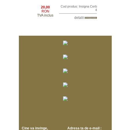
Cod produs: Insigna Cerb
20,00
4
RON
TVA inclus
detalii
Cine va invinge,
Adresa ta de e-mail :