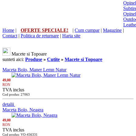
Opine
Subtir
Opine
Outdo
Leath
Home
|
OFERTE SPECIALE!
|
Cum cumpar
|
Magazine
|
Contact
|
Politica de returnare
|
Harta site
Macete si Topoare
sunteti aici:
Produse
»
Cutite
»
Macete si Topoare
Maceta Bolo, Maner Lemn Natur
49,00
RON
TVA inclus
Cod produs: 27063
detalii
Maceta Bolo, Neagra
49,00
RON
TVA inclus
Cod produs: VO-456331