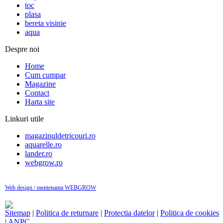
toc
plasa
bereta visinie
aqua
Despre noi
Home
Cum cumpar
Magazine
Contact
Harta site
Linkuri utile
magazinuldetricouri.ro
aquarelle.ro
lander.ro
webgrow.ro
Web design / mentenanta WEBGROW
Sitemap
|
Politica de returnare
|
Protectia datelor
|
Politica de cookies
|
ANPC