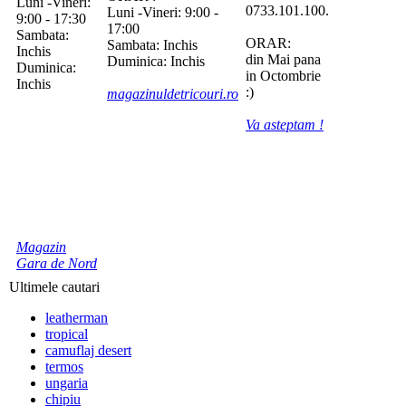
Luni -Vineri:
0733.101.100.
Luni -Vineri: 9:00 -
9:00 - 17:30
17:00
Sambata:
ORAR:
Sambata: Inchis
Inchis
din Mai pana
Duminica: Inchis
Duminica:
in Octombrie
Inchis
:)
magazinuldetricouri.ro
Va asteptam !
Magazin
Gara de Nord
Ultimele cautari
leatherman
tropical
camuflaj desert
termos
ungaria
chipiu