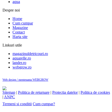
aqua
Despre noi
Home
Cum cumpar
Magazine
Contact
Harta site
Linkuri utile
magazinuldetricouri.ro
aquarelle.ro
lander.ro
webgrow.ro
Web design / mentenanta WEBGROW
Sitemap
|
Politica de returnare
|
Protectia datelor
|
Politica de cookies
|
ANPC
Termeni si conditii
Cum cumpar?