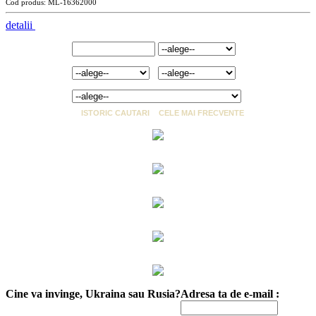
Cod produs: ML-16362000
detalii
Cuvant cheie:
Marca:
Marime:
Culoare:
Categorie:
ISTORIC CAUTARI
CELE MAI FRECVENTE
Cine va invinge, Ukraina sau Rusia?
Adresa ta de e-mail :