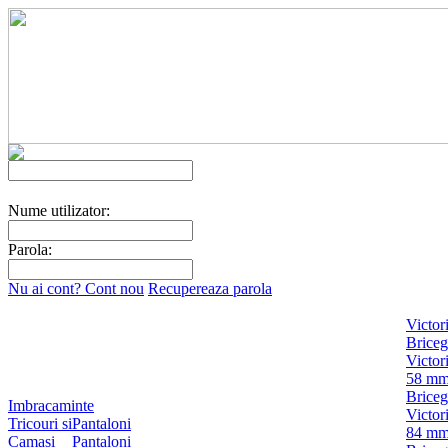
Nume utilizator:
Parola:
Nu ai cont? Cont nou
Recupereaza parola
Victor
Briceg
Victor
58 m
Briceg
Imbracaminte
Victor
Tricouri si
Pantaloni
84 m
Camasi
Pantaloni