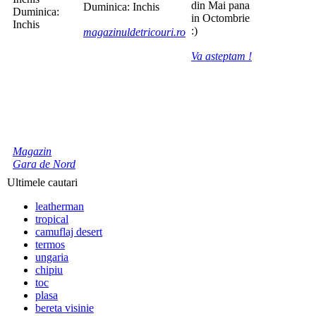
din Mai pana
Duminica: Inchis
Duminica:
in Octombrie
Inchis
:)
magazinuldetricouri.ro
Va asteptam !
Magazin
Gara de Nord
Ultimele cautari
leatherman
tropical
camuflaj desert
termos
ungaria
chipiu
toc
plasa
bereta visinie