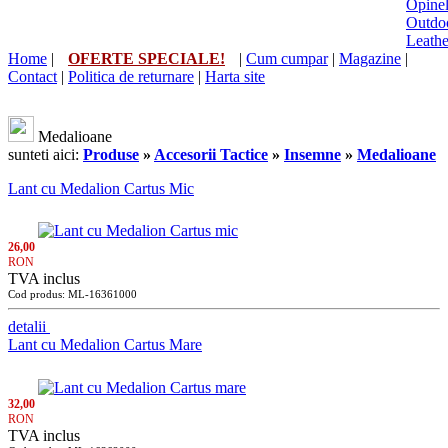
Opine
Outdo
Leath
Home
|
OFERTE SPECIALE!
|
Cum cumpar
|
Magazine
|
Contact
|
Politica de returnare
|
Harta site
Medalioane
sunteti aici:
Produse
»
Accesorii Tactice
»
Insemne
»
Medalioane
Lant cu Medalion Cartus Mic
26,00
RON
TVA inclus
Cod produs: ML-16361000
detalii
Lant cu Medalion Cartus Mare
32,00
RON
TVA inclus