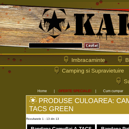
Imbracaminte
B
Camping si Supravietuire
Su
Home
|
OFERTE SPECIALE!
|
Cum cumpar
PRODUSE CULOAREA: CAM
TACS GREEN
Rezultatele 1 - 13 din 13
Bandana Camuflaj A-TACS
Bandana Pat