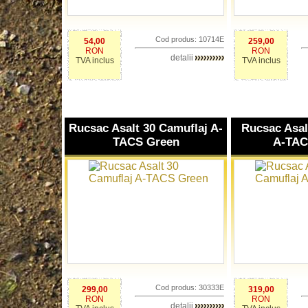
Cod produs: 10714E
54,00
259,00
RON
RON
detalii
TVA inclus
TVA inclus
Rucsac Asalt 30 Camuflaj A-
Rucsac Asal
TACS Green
A-TAC
Cod produs: 30333E
299,00
319,00
RON
RON
detalii