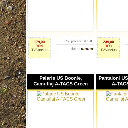
Cod produs: 30701E
179,00
249,00
RON
RON
detalii
TVA inclus
TVA inclus
Palarie US Boonie,
Pantaloni U
Camuflaj A-TACS Green
A-TAC