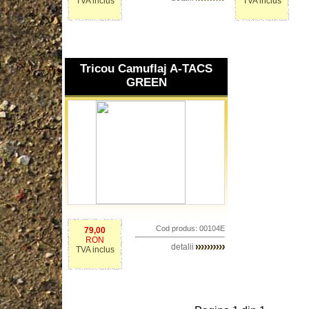
TVA inclus
TVA inclus
Tricou Camuflaj A-TACS
GREEN
Cod produs: 00104E
79,00
RON
detalii
TVA inclus