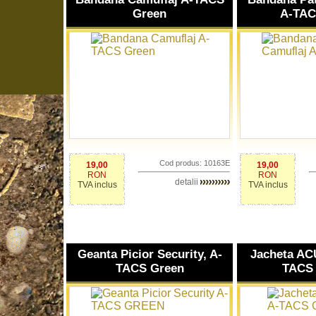
Green
A-TAC
Cod produs: 10163E
19,00
19,00
RON
RON
detalii
TVA inclus
TVA inclus
Geanta Picior Security, A-
Jacheta AC
TACS Green
TACS