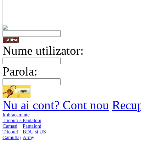
Nume utilizator:
Parola:
Nu ai cont? Cont nou
Recup
Imbracaminte
Tricouri si
Pantaloni
Camasi
Pantaloni
Tricouri
BDU si US
Camuflaj
Army