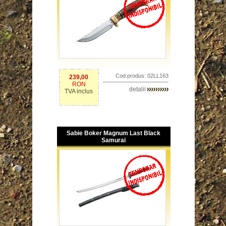
Cod produs: 02LL163
239,00
RON
detalii
TVA inclus
Sabie Boker Magnum Last Black
Samurai