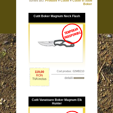
sunteti aici:
Produse
»
Cutite
»
Cutite si Sabii
Boker
Cutit Boker Magnum Neck Flash
Cod produs: 02MB210
119,00
RON
detalii
TVA inclus
Cutit Vanatoare Boker Magnum Elk
Hunter