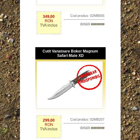
Cod produs: 02MB565
349,00
RON
detalii
TVA inclus
Cutit Vanatoare Boker Magnum
Safari Mate XD
Cod produs: 02MB207
299,00
RON
detalii
TVA inclus