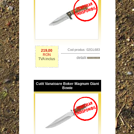
Cod produs: 02GL683
219,00
RON
detalii
TVA inclus
Cutit Vanatoare Boker Magnum Giant
Bowie