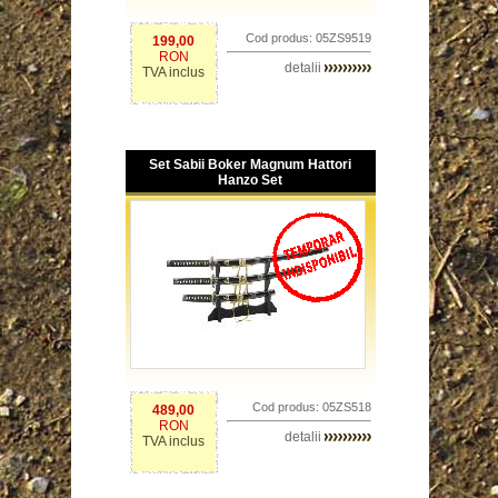
Cod produs: 05ZS9519
199,00
RON
detalii
TVA inclus
Set Sabii Boker Magnum Hattori
Hanzo Set
Cod produs: 05ZS518
489,00
RON
detalii
TVA inclus