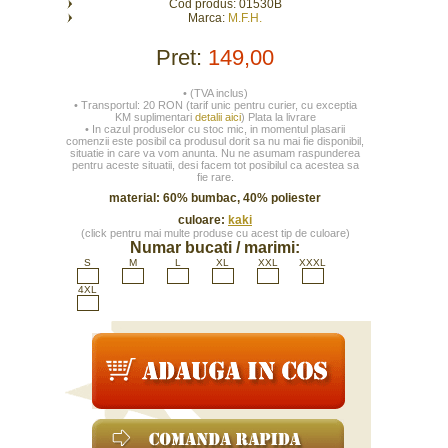
Cod produs: 01530B
Marca:
M.F.H.
Pret:
149,00
• (TVA inclus)
• Transportul: 20 RON (tarif unic pentru curier, cu exceptia
KM suplimentari
detalii aici
) Plata la livrare
• In cazul produselor cu stoc mic, in momentul plasarii
comenzii este posibil ca produsul dorit sa nu mai fie disponibil,
situatie in care va vom anunta. Nu ne asumam raspunderea
pentru aceste situatii, desi facem tot posibilul ca acestea sa
fie rare.
material: 60% bumbac, 40% poliester
culoare:
kaki
(click pentru mai multe produse cu acest tip de culoare)
Numar bucati / marimi:
S
M
L
XL
XXL
XXXL
4XL