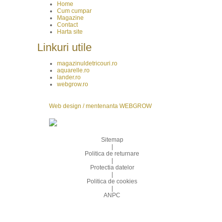
Home
Cum cumpar
Magazine
Contact
Harta site
Linkuri utile
magazinuldetricouri.ro
aquarelle.ro
lander.ro
webgrow.ro
Web design / mentenanta WEBGROW
Sitemap
|
Politica de returnare
|
Protectia datelor
|
Politica de cookies
|
ANPC