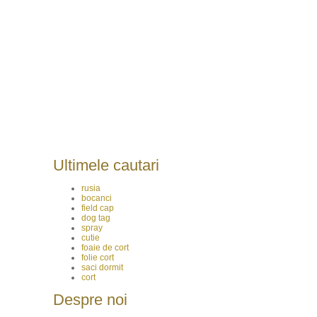
Ultimele cautari
rusia
bocanci
field cap
dog tag
spray
cutie
foaie de cort
folie cort
saci dormit
cort
Despre noi