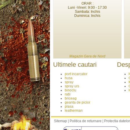
ORAR :
Luni -Vineri: 9:00 - 17:30
Sambata: Inchis
Duminica: Inchis
Magazin Gara de Nord
Ultimele cautari
Desp
port incarcator
husa
spray
spray urs
binoclu
ratii
briceag
geanta de picior
plasa
leatherman
Sitemap
|
Politica de returnare
|
Protectia datelor