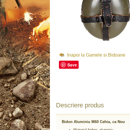
Inapoi la Gamele si Bidoane
Save
Descriere produs
Bidon Aluminiu M60 Cehia, ca Nou
Material bidon: aluminiu