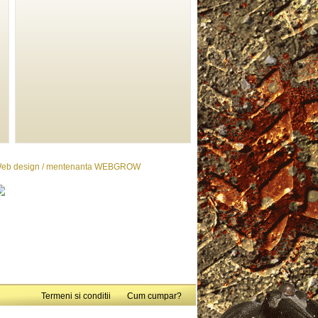
eb design / mentenanta WEBGROW
Termeni si conditii
Cum cumpar?