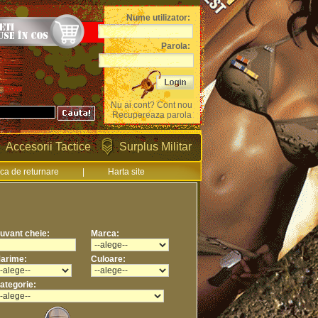
Nume utilizator:
Parola:
Nu ai cont? Cont nou
Recupereaza parola
Accesorii Tactice
Surplus Militar
ica de returnare
|
Harta site
uvant cheie:
Marca:
arime:
Culoare:
ategorie: