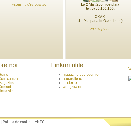
magazinuldetricouri.ro
La 2 Mai, 250m de plaja
tel. 0733.101.100.
ORAR:
din Mai pana in Octombrie :)
Va asteptam !
re noi
Linkuri utile
W
Home
magazinuldetricouri.ro
Cum cumpar
aquarelle.ro
Magazine
lander.ro
Contact
webgrow.ro
Harta site
|
Politica de cookies
|
ANPC