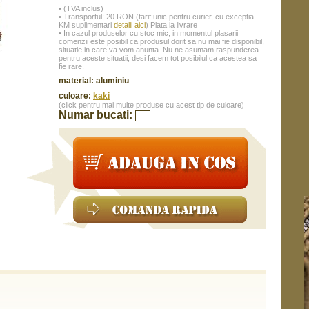
• (TVA inclus)
• Transportul: 20 RON (tarif unic pentru curier, cu exceptia
KM suplimentari
detalii aici
) Plata la livrare
• In cazul produselor cu stoc mic, in momentul plasarii
comenzii este posibil ca produsul dorit sa nu mai fie disponibil,
situatie in care va vom anunta. Nu ne asumam raspunderea
pentru aceste situatii, desi facem tot posibilul ca acestea sa
fie rare.
material: aluminiu
culoare:
kaki
(click pentru mai multe produse cu acest tip de culoare)
Numar bucati: