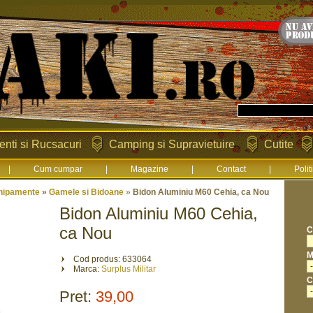
enti si Rucsacuri
Camping si Supravietuire
Cutite
|
Cum cumpar
|
Magazine
|
Contact
|
Polit
hipamente
»
Gamele si Bidoane
»
Bidon Aluminiu M60 Cehia, ca Nou
Bidon Aluminiu M60 Cehia,
ca Nou
C
M
Cod produs: 633064
Marca:
Surplus Militar
C
Pret:
39,00