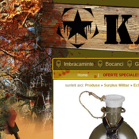
Imbracaminte
Bocanci
G
Home
|
OFERTE SPECIALE!
sunteti aici:
Produse
»
Surplus Militar
»
Ec