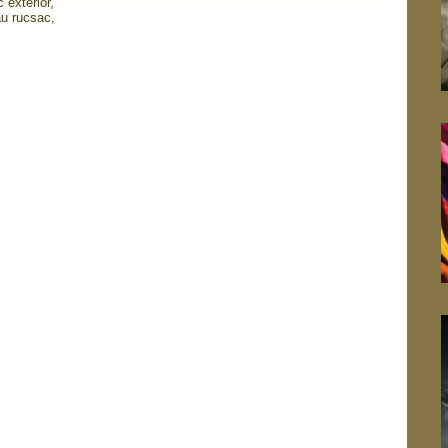
c
exterior
,
u
rucsac,