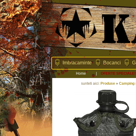
Imbracaminte
Bocanci
G
Home
|
OFERTE SPECIALE!
sunteti aici:
Produse
»
Camping s