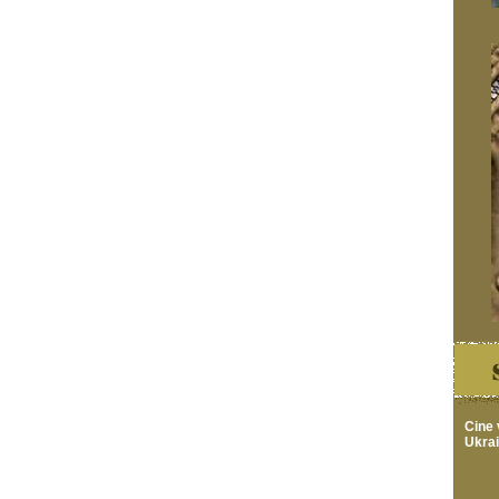
Cine 
Ukra