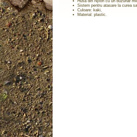
Husa din N
ylon
cu
un
buzunar mi
Sistem
pentru
atasare
la curea
sa
Culoare: kaki,
Material: plastic.