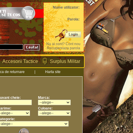
Nume utilizator:
Parola:
Nu ai cont? Cont nou
Recupereaza parola
Accesorii Tactice
Surplus Militar
ica de returnare
|
Harta site
uvant cheie:
Marca:
arime:
Culoare:
ategorie: