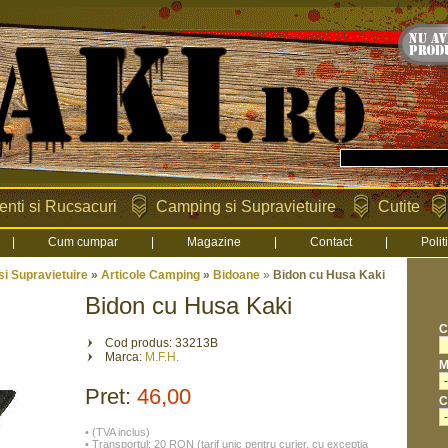
enti si Rucsacuri
Camping si Supravietuire
Cutite
|
Cum cumpar
|
Magazine
|
Contact
|
Polit
i Supravietuire
»
Articole Camping
»
Bidoane
»
Bidon cu Husa Kaki
Bidon cu Husa Kaki
C
Cod produs: 33213B
Marca:
M.F.H.
M
Pret:
46,00
C
• (TVA inclus)
• Transportul: 20 RON (tarif unic pentru curier, cu exceptia