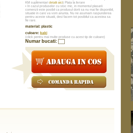
KM suplimentari
detalii aici
) Plata la livrare
• In cazul produselor cu stoc mic, in momentul plasarii
comenzii este posibil ca produsul dorit sa nu mai fie disponibil,
situatie in care va vom anunta. Nu ne asumam raspunderea
pentru aceste situatii, desi facem tot posibilul ca acestea sa
fie rare.
material: plastic
culoare:
kaki
(click pentru mai multe produse cu acest tip de culoare)
Numar bucati: