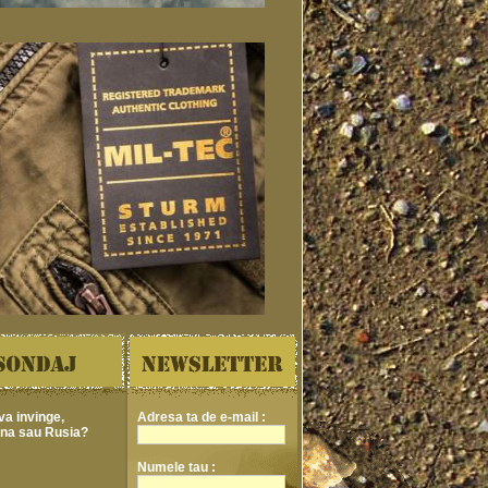
va invinge,
Adresa ta de e-mail :
ina sau Rusia?
Numele tau :