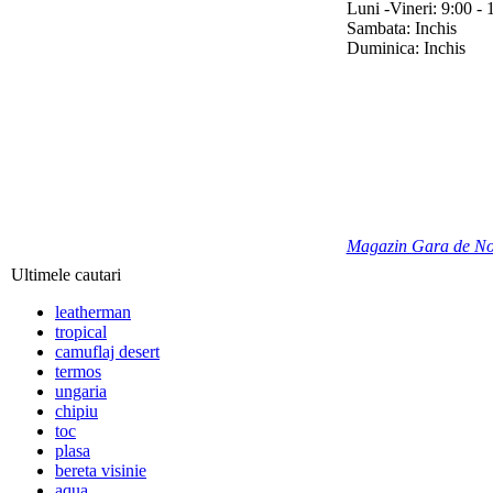
Luni -Vineri: 9:00 - 
Sambata: Inchis
Duminica: Inchis
Magazin Gara de No
Ultimele cautari
leatherman
tropical
camuflaj desert
termos
ungaria
chipiu
toc
plasa
bereta visinie
aqua