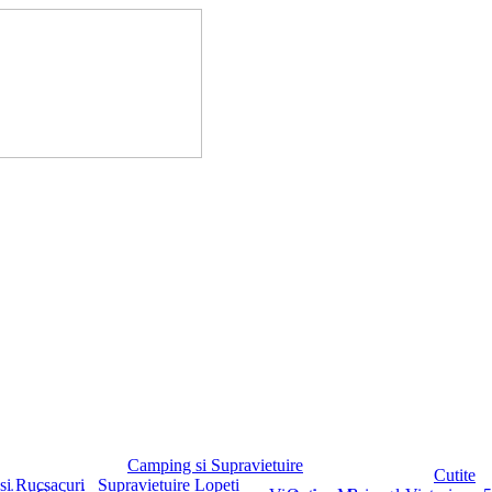
Camping si Supravietuire
Cutite
si Rucsacuri
Supravietuire
Lopeti