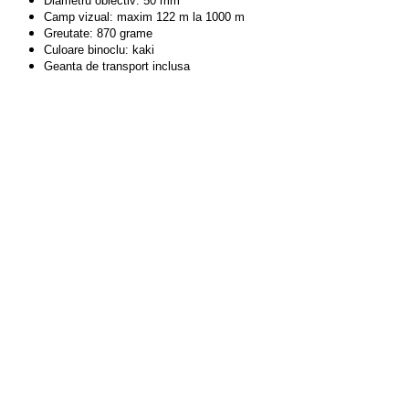
Diametru obiectiv: 50 mm
Camp vizual: maxim 122 m la 1000 m
Greutate: 870 grame
Culoare binoclu: kaki
Geanta de transport inclusa