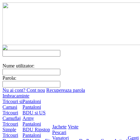
Nume utilizator:
Parola:
Nu ai cont? Cont nou
Recupereaza parola
Imbracaminte
Tricouri si
Pantaloni
Camasi
Pantaloni
Tricouri
BDU si US
Camuflaj
Army
Tricouri
Pantaloni
Jachete
Veste
Simple
BDU Ripstop
Pescari
Tricouri
Pantaloni
Vanatori
Genti 