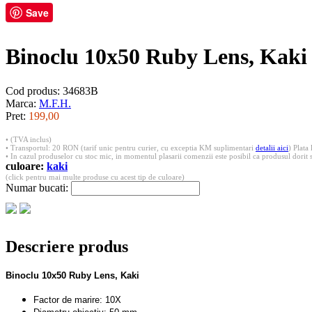
Save
Binoclu 10x50 Ruby Lens, Kaki
Cod produs: 34683B
Marca:
M.F.H.
Pret:
199,00
• (TVA inclus)
• Transportul: 20 RON (tarif unic pentru curier, cu exceptia KM suplimentari
detalii aici
) Plata 
• In cazul produselor cu stoc mic, in momentul plasarii comenzii este posibil ca produsul dorit s
culoare:
kaki
(click pentru mai multe produse cu acest tip de culoare)
Numar bucati:
Descriere produs
Binoclu 10x50 Ruby Lens, Kaki
Factor de marire: 10X