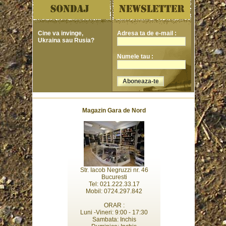
Cine va invinge,
Adresa ta de e-mail :
Ukraina sau Rusia?
Numele tau :
Magazin Gara de Nord
Str. Iacob Negruzzi nr. 46
Bucuresti
Tel: 021.222.33.17
Mobil: 0724.297.842
ORAR :
Luni -Vineri: 9:00 - 17:30
Sambata: Inchis