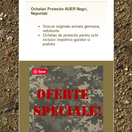
Ochelari Protectie AUER Negri,
Nepurtati
Stocuri originale armata germana,
nefolosite
Ochelari de protectie pentru ochi
inclusiv impotriva gazelor si
prafului
Save