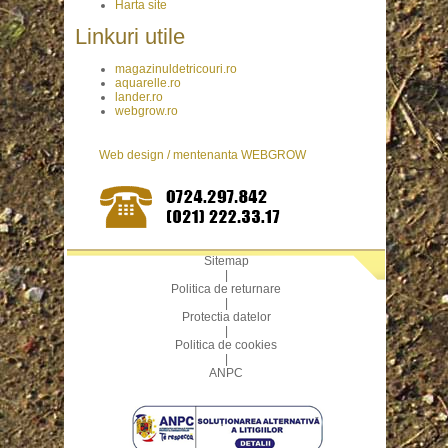
Harta site
Linkuri utile
magazinuldetricouri.ro
aquarelle.ro
lander.ro
webgrow.ro
Web design / mentenanta WEBGROW
Sitemap
|
Politica de returnare
|
Protectia datelor
|
Politica de cookies
|
ANPC