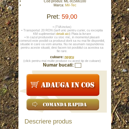
Cod produs: ML-91566100
Marca:
Mil-Tec
Pret:
59,00
• (TVA inclus)
• Transportul: 20 RON (tarif unic pentru curier, cu exceptia
KM suplimentari
detalii aici
) Plata la livrare
• In cazul produselor cu stoc mic, in momentul plasarii
comenzii este posibil ca produsul dorit sa nu mai fie disponibil,
situatie in care va vom anunta. Nu ne asumam raspunderea
pentru aceste situatii, desi facem tot posibilul ca acestea sa
fie rare.
culoare:
negru
(click pentru mai multe produse cu acest tip de culoare)
Numar bucati:
Descriere produs