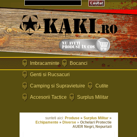
Imbracaminte
Bocanci
Genti si Rucsacuri
Camping si Supravietuire
Cutite
Accesorii Tactice
Surplus Militar
sunteti aici:
Produse
»
Surplus Militar
»
Echipamente
»
Diverse
»
Ochelari Protectie
AUER Negri, Nepurtati