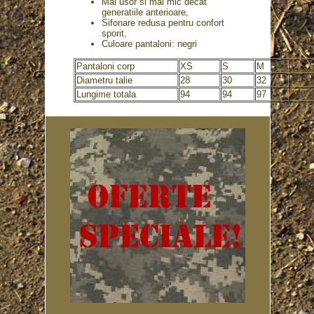
Mai usor si mai mic decat
generatiile anterioare,
Sifonare redusa pentru confort
sporit,
Culoare pantaloni: negri
Pantaloni corp
XS
S
M
L
Diametru talie
28
30
32
34
Lungime totala
94
94
97
100