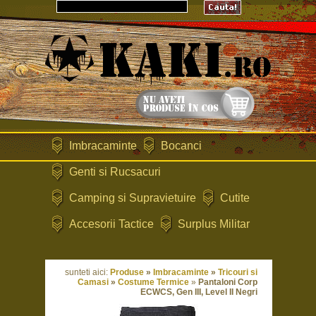
Imbracaminte
Bocanci
Genti si Rucsacuri
Camping si Supravietuire
Cutite
Accesorii Tactice
Surplus Militar
sunteti aici:
Produse
»
Imbracaminte
»
Tricouri si
Camasi
»
Costume Termice
»
Pantaloni Corp
ECWCS, Gen III, Level II Negri