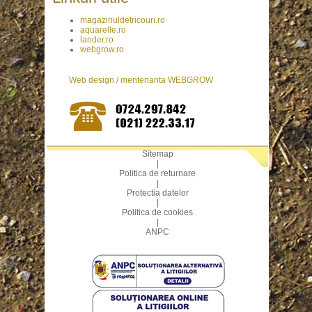
magazinuldetricouri.ro
aquarelle.ro
lander.ro
webgrow.ro
Web design / mentenanta WEBGROW
Sitemap
|
Politica de returnare
|
Protectia datelor
|
Politica de cookies
|
ANPC