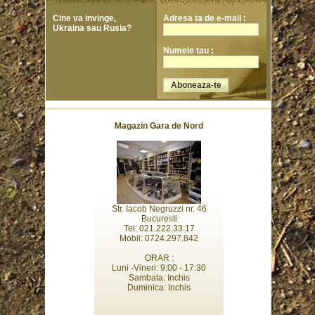
Cine va invinge,
Adresa ta de e-mail :
Ukraina sau Rusia?
Numele tau :
Magazin Gara de Nord
Str. Iacob Negruzzi nr. 46
Bucuresti
Tel: 021.222.33.17
Mobil: 0724.297.842
ORAR :
Luni -Vineri: 9:00 - 17:30
Sambata: Inchis
Duminica: Inchis