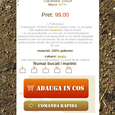
Cod produs: 11411A
Marca:
M.F.H.
Pret:
99,00
• (TVA inclus)
• Transportul: 20 RON (tarif unic pentru curier, cu exceptia
KM suplimentari
detalii aici
) Plata la livrare
• In cazul produselor cu stoc mic, in momentul plasarii
comenzii este posibil ca produsul dorit sa nu mai fie disponibil,
situatie in care va vom anunta. Nu ne asumam raspunderea
pentru aceste situatii, desi facem tot posibilul ca acestea sa
fie rare.
material: 100% poliester
culoare:
negru
(click pentru mai multe produse cu acest tip de culoare)
Numar bucati / marimi:
S
M
L
XL
XXL