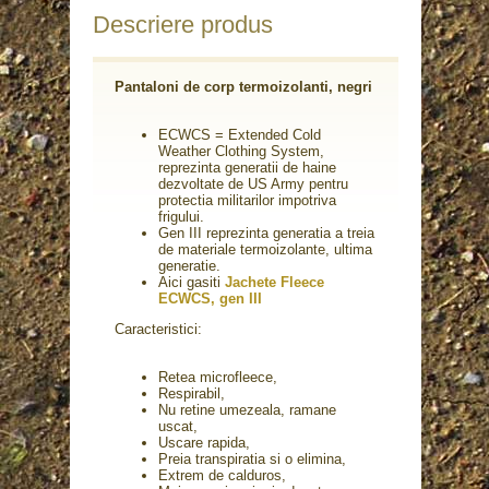
Descriere produs
Pantaloni de corp termoizolanti, negri
ECWCS = Extended Cold
Weather Clothing System,
reprezinta generatii de haine
dezvoltate de US Army pentru
protectia militarilor impotriva
frigului.
Gen III reprezinta generatia a treia
de materiale termoizolante, ultima
generatie.
Aici gasiti
Jachete Fleece
ECWCS, gen III
Caracteristici:
Retea microfleece,
Respirabil,
Nu retine umezeala, ramane
uscat,
Uscare rapida,
Preia transpiratia si o elimina,
Extrem de calduros,