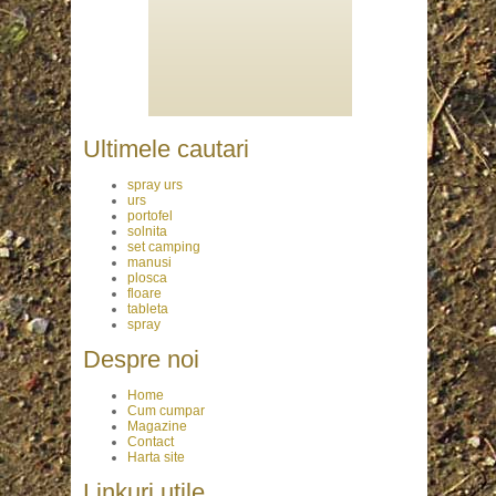
Ultimele cautari
spray urs
urs
portofel
solnita
set camping
manusi
plosca
floare
tableta
spray
Despre noi
Home
Cum cumpar
Magazine
Contact
Harta site
Linkuri utile