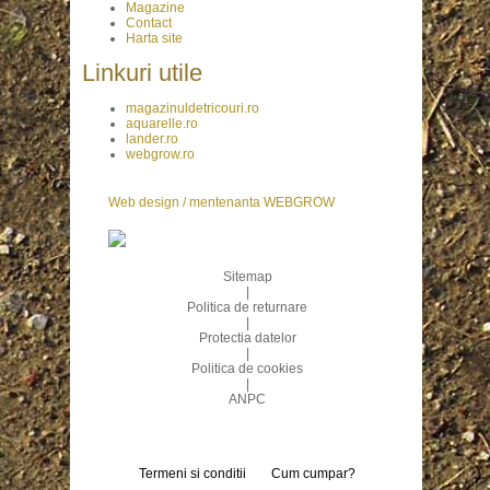
Magazine
Contact
Harta site
Linkuri utile
magazinuldetricouri.ro
aquarelle.ro
lander.ro
webgrow.ro
Web design / mentenanta WEBGROW
Sitemap
|
Politica de returnare
|
Protectia datelor
|
Politica de cookies
|
ANPC
Termeni si conditii
Cum cumpar?